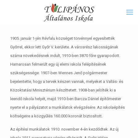
1905. január 1-jén Révfalu községet törvénnyel egyesítették
Győrrel, ekkor lett Győr V. kerülete. A városrész lakosságának
száma növekedésnek indult, 1910-ben 3870 főre gyarapodott.
Hamarosan felmerült egy új elemi iskola felépítésének
szükségessége. 1907-ben Wennes Jenő polgármester
bejelentette, hogy a tervek készen vannak, melyeket a Vallás- és
Közoktatási Minisztérium készíttetett. 1908-ban jelölték ki a
leendő iskola helyét, majd 1910-ben Barcza Dániel építőmester
nyerte el a pályázatot a munkálatok elvégzésére. Az iskolaépítés
költségeire a közgyűlés 160.000 koronát biztosított.
Az építési munkálatok 1910. november 4-én kezdődtek. Az új
iskola 1911 augusztusa végére elkészült. A Győri Hírlap