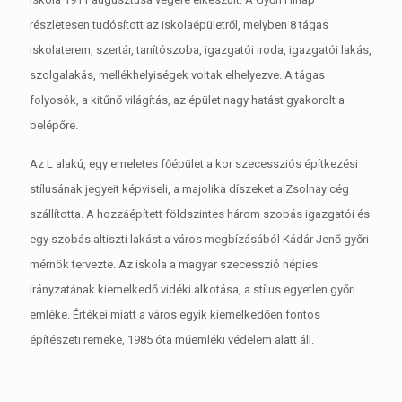
részletesen tudósított az iskolaépületről, melyben 8 tágas
iskolaterem, szertár, tanítószoba, igazgatói iroda, igazgatói lakás,
szolgalakás, mellékhelyiségek voltak elhelyezve. A tágas
folyosók, a kitűnő világítás, az épület nagy hatást gyakorolt a
belépőre.
Az L alakú, egy emeletes főépület a kor szecessziós építkezési
stílusának jegyeit képviseli, a majolika díszeket a Zsolnay cég
szállította. A hozzáépített földszintes három szobás igazgatói és
egy szobás altiszti lakást a város megbízásából Kádár Jenő győri
mérnök tervezte. Az iskola a magyar szecesszió népies
irányzatának kiemelkedő vidéki alkotása, a stílus egyetlen győri
emléke. Értékei miatt a város egyik kiemelkedően fontos
építészeti remeke, 1985 óta műemléki védelem alatt áll.