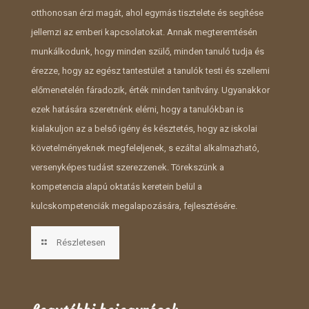
otthonosan érzi magát, ahol egymás tisztelete és segítése
jellemzi az emberi kapcsolatokat. Annak megteremtésén
munkálkodunk, hogy minden szülő, minden tanuló tudja és
érezze, hogy az egész tantestület a tanulók testi és szellemi
előmenetelén fáradozik, érték minden tanítvány. Ugyanakkor
ezek hatására szeretnénk elérni, hogy a tanulókban is
kialakuljon az a belső igény és késztetés, hogy az iskolai
követelményeknek megfeleljenek, s ezáltal alkalmazható,
versenyképes tudást szerezzenek. Törekszünk a
kompetencia alapú oktatás keretein belül a
kulcskompetenciák megalapozására, fejlesztésére.
Részletesen