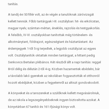
tanítás.
A tandíj évi 50 fillér volt, az év végén a tanulóknak záróvizsgát
kellett tenniük. Főbb tantárgyak I-III. osztályban: hit- és erkölcstan,
magyar nyelv, számtan-mértan, éneklés, rajzolás és testgyakorlás.
A felsőbb, IV-VI. osztályokban tanítottak még történelem- és
alkotmánytant, földrajzot, egészségtant és háztartástant. Az
érdemjegyek 1-től 5-ig terjedtek, a legjobb osztályzat az egyes
volt. Osztálytanítók oktattak minden tantárgyat, a hittant pedig
Senkovics Bertalan plébános. Két részből állt a napi tanítás: reggel
8-tól délig és délután 2-től 4-ig. Közben hazamentek ebédelni, bár
a távolabb lakó gyerekek az iskolában fogyasztották el otthonról
hozott ebédjüket, közben a fegyelemről az altiszt gondoskodott.
A könyveket és a tanszereket a szülőknek kellett megvásárolniuk,
de az iskola a legszegényebbeknek ingyen biztosította azokat. A
könyvtárban 67 tanítói és 161 ifjúsági könyv volt.