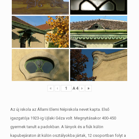
«
‹
A
4
›
»
Az új iskola az Állami Elemi Népiskola nevet kapta. Első
igazgatója 1923-ig Ujlaki Géza volt. Megnyitásakor 400-450
gyermek tanult a padokban. A lányok és a fiúk külön
kapubejáraton át külön osztályokba jártak, 12 csoportban folyt a