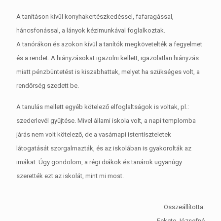
A tanításon kívül konyhakertészkedéssel, fafaragással,
háncsfonással, a lányok kézimunkával foglalkoztak.
A tanórákon és azokon kívül a tanítók megkövetelték a fegyelmet
és a rendet. A hiányzásokat igazolni kellett, igazolatlan hiányzás
miatt pénzbüntetést is kiszabhattak, melyet ha szükséges volt, a
rendőrség szedett be.
A tanulás mellett egyéb kötelező elfoglaltságok is voltak, pl.:
szederlevél gyűjtése. Mivel állami iskola volt, a napi templomba
járás nem volt kötelező, de a vasárnapi istentiszteletek
látogatását szorgalmazták, és az iskolában is gyakorolták az
imákat. Úgy gondolom, a régi diákok és tanárok ugyanúgy
szerették ezt az iskolát, mint mi most.
Összeállította:
Fekete Józsefné