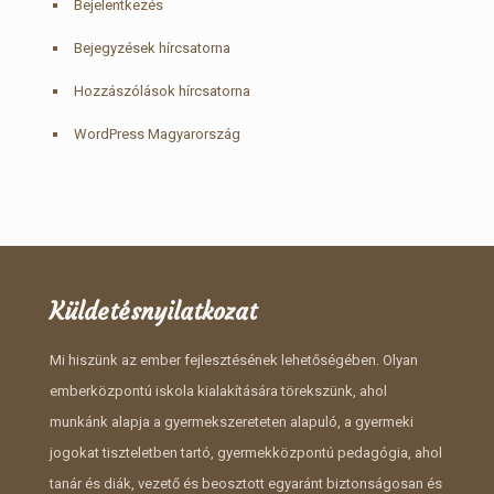
Bejelentkezés
Bejegyzések hírcsatorna
Hozzászólások hírcsatorna
WordPress Magyarország
Küldetésnyilatkozat
Mi hiszünk az ember fejlesztésének lehetőségében. Olyan
emberközpontú iskola kialakítására törekszünk, ahol
munkánk alapja a gyermekszereteten alapuló, a gyermeki
jogokat tiszteletben tartó, gyermekközpontú pedagógia, ahol
tanár és diák, vezető és beosztott egyaránt biztonságosan és