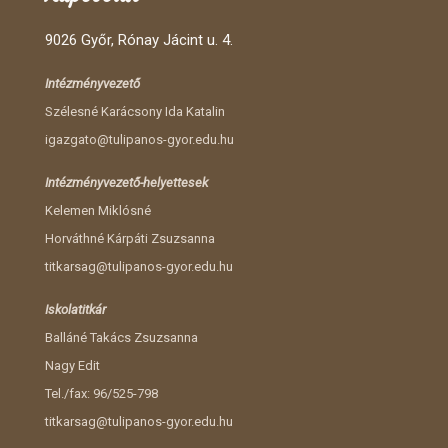
9026 Győr, Rónay Jácint u. 4.
Intézményvezető
Szélesné Karácsony Ida Katalin
igazgato@tulipanos-gyor.edu.hu
Intézményvezető-helyettesek
Kelemen Miklósné
Horváthné Kárpáti Zsuzsanna
titkarsag@tulipanos-gyor.edu.hu
Iskolatitkár
Balláné Takács Zsuzsanna
Nagy Edit
Tel./fax: 96/525-798
titkarsag@tulipanos-gyor.edu.hu