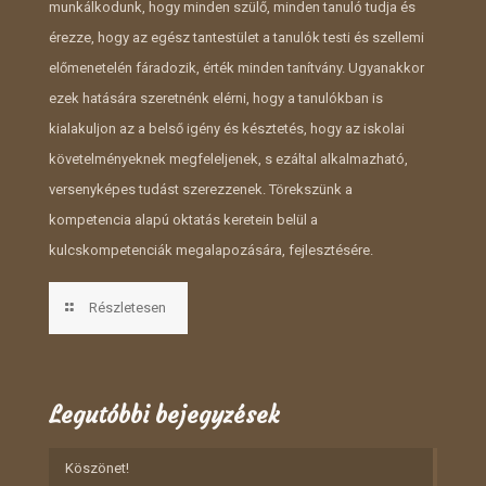
munkálkodunk, hogy minden szülő, minden tanuló tudja és
érezze, hogy az egész tantestület a tanulók testi és szellemi
előmenetelén fáradozik, érték minden tanítvány. Ugyanakkor
ezek hatására szeretnénk elérni, hogy a tanulókban is
kialakuljon az a belső igény és késztetés, hogy az iskolai
követelményeknek megfeleljenek, s ezáltal alkalmazható,
versenyképes tudást szerezzenek. Törekszünk a
kompetencia alapú oktatás keretein belül a
kulcskompetenciák megalapozására, fejlesztésére.
Részletesen
Legutóbbi bejegyzések
Köszönet!