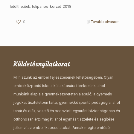
letölthetőek: tulipanos_korzet_2018
0
Tovább olvasom
Küldetésnyilatkozat
Mi hiszünk az ember fejlesztésének lehetőségében. Olyan
emberközpontú iskola kialakítására törekszünk, ahol
munkánk alapja a gyermekszereteten alapuló, a gyermeki
jogokat tiszteletben tartó, gyermekközpontú pedagógia, ahol
tanár és diák, vezető és beosztott egyaránt biztonságosan és
otthonosan érzi magát, ahol egymás tisztelete és segítése
jellemzi az emberi kapcsolatokat. Annak megteremtésén