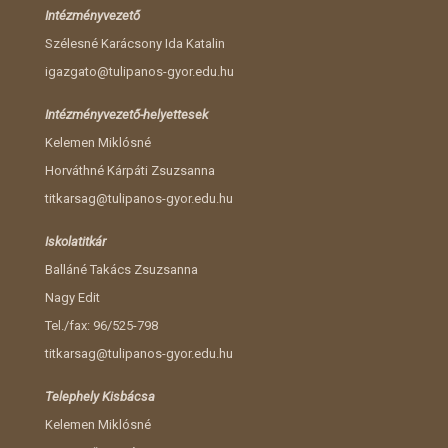
Intézményvezető
Szélesné Karácsony Ida Katalin
igazgato@tulipanos-gyor.edu.hu
Intézményvezető-helyettesek
Kelemen Miklósné
Horváthné Kárpáti Zsuzsanna
titkarsag@tulipanos-gyor.edu.hu
Iskolatitkár
Balláné Takács Zsuzsanna
Nagy Edit
Tel./fax: 96/525-798
titkarsag@tulipanos-gyor.edu.hu
Telephely Kisbácsa
Kelemen Miklósné