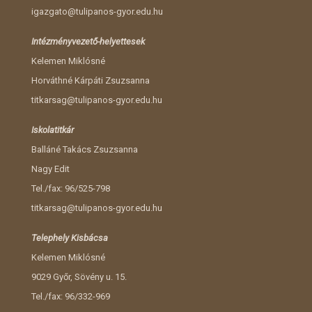
igazgato@tulipanos-gyor.edu.hu
Intézményvezető-helyettesek
Kelemen Miklósné
Horváthné Kárpáti Zsuzsanna
titkarsag@tulipanos-gyor.edu.hu
Iskolatitkár
Balláné Takács Zsuzsanna
Nagy Edit
Tel./fax: 96/525-798
titkarsag@tulipanos-gyor.edu.hu
Telephely Kisbácsa
Kelemen Miklósné
9029 Győr, Sövény u. 15.
Tel./fax: 96/332-969