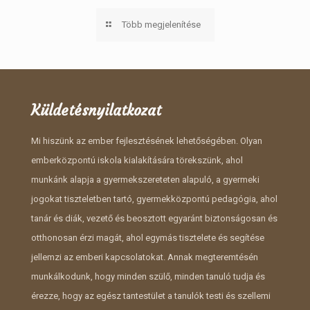
Több megjelenítése
Küldetésnyilatkozat
Mi hiszünk az ember fejlesztésének lehetőségében. Olyan
emberközpontú iskola kialakítására törekszünk, ahol
munkánk alapja a gyermekszereteten alapuló, a gyermeki
jogokat tiszteletben tartó, gyermekközpontú pedagógia, ahol
tanár és diák, vezető és beosztott egyaránt biztonságosan és
otthonosan érzi magát, ahol egymás tisztelete és segítése
jellemzi az emberi kapcsolatokat. Annak megteremtésén
munkálkodunk, hogy minden szülő, minden tanuló tudja és
érezze, hogy az egész tantestület a tanulók testi és szellemi