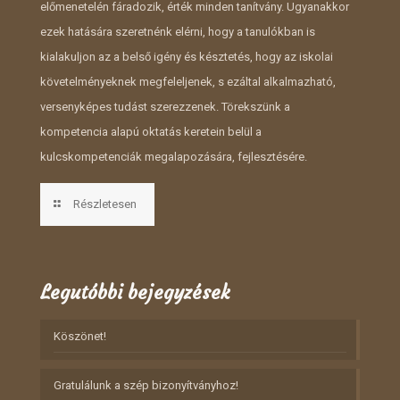
előmenetelén fáradozik, érték minden tanítvány. Ugyanakkor
ezek hatására szeretnénk elérni, hogy a tanulókban is
kialakuljon az a belső igény és késztetés, hogy az iskolai
követelményeknek megfeleljenek, s ezáltal alkalmazható,
versenyképes tudást szerezzenek. Törekszünk a
kompetencia alapú oktatás keretein belül a
kulcskompetenciák megalapozására, fejlesztésére.
Részletesen
Legutóbbi bejegyzések
Köszönet!
Gratulálunk a szép bizonyítványhoz!