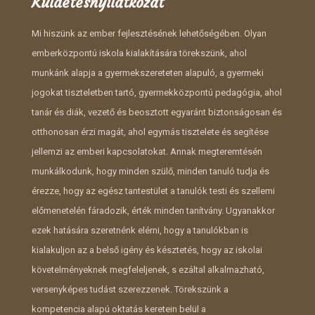
Küldetésnyilatkozat
Mi hiszünk az ember fejlesztésének lehetőségében. Olyan
emberközpontú iskola kialakítására törekszünk, ahol
munkánk alapja a gyermekszereteten alapuló, a gyermeki
jogokat tiszteletben tartó, gyermekközpontú pedagógia, ahol
tanár és diák, vezető és beosztott egyaránt biztonságosan és
otthonosan érzi magát, ahol egymás tisztelete és segítése
jellemzi az emberi kapcsolatokat. Annak megteremtésén
munkálkodunk, hogy minden szülő, minden tanuló tudja és
érezze, hogy az egész tantestület a tanulók testi és szellemi
előmenetelén fáradozik, érték minden tanítvány. Ugyanakkor
ezek hatására szeretnénk elérni, hogy a tanulókban is
kialakuljon az a belső igény és késztetés, hogy az iskolai
követelményeknek megfeleljenek, s ezáltal alkalmazható,
versenyképes tudást szerezzenek. Törekszünk a
kompetencia alapú oktatás keretein belül a