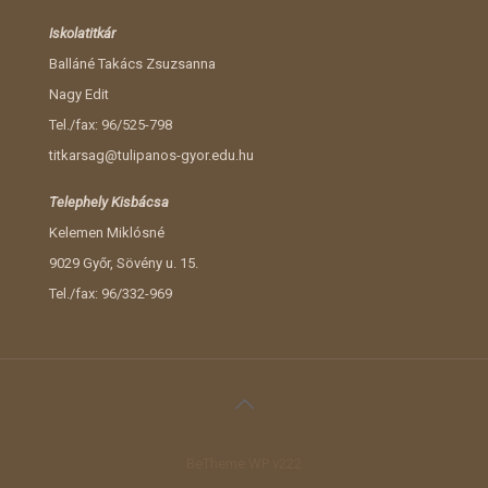
Iskolatitkár
Balláné Takács Zsuzsanna
Nagy Edit
Tel./fax: 96/525-798
titkarsag@tulipanos-gyor.edu.hu
Telephely Kisbácsa
Kelemen Miklósné
9029 Győr, Sövény u. 15.
Tel./fax: 96/332-969
BeTheme WP v222