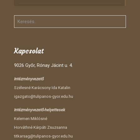
Kapcsolat
9026 Győr, Rónay Jácint u. 4.
Intézményvezető
Szélesné Karácsony Ida Katalin
igazgato@tulipanos-gyor.edu.hu
Intézményvezető-helyettesek
Kelemen Miklósné
Horváthné Kárpáti Zsuzsanna
titkarsag@tulipanos-gyor.edu.hu