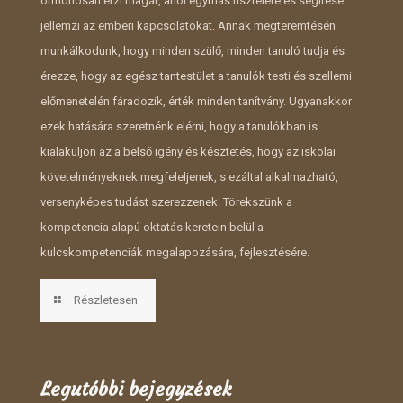
otthonosan érzi magát, ahol egymás tisztelete és segítése
jellemzi az emberi kapcsolatokat. Annak megteremtésén
munkálkodunk, hogy minden szülő, minden tanuló tudja és
érezze, hogy az egész tantestület a tanulók testi és szellemi
előmenetelén fáradozik, érték minden tanítvány. Ugyanakkor
ezek hatására szeretnénk elérni, hogy a tanulókban is
kialakuljon az a belső igény és késztetés, hogy az iskolai
követelményeknek megfeleljenek, s ezáltal alkalmazható,
versenyképes tudást szerezzenek. Törekszünk a
kompetencia alapú oktatás keretein belül a
kulcskompetenciák megalapozására, fejlesztésére.
Részletesen
Legutóbbi bejegyzések