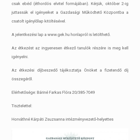
csak ebéd (éthordós elvitel formájában). Kérjük, október 2-ig
juttassák el igényeiket a Gazdasági Működtető Központba a
csatolt igénylőlap kitöltésével.
A jelentkezési lap a www.gek.hu honlapról is letölthető.
Az étkezést az ingyenesen étkező tanulók részére is meg kell
igényelni.
Az étkezési díjbeszedő tájékoztatja Önöket a fizetendő díj
összegéről.
Elérhetősége: Báriné Farkas Flóra 20/385-7049
Tisztelettel:
Horváthné Kárpáti Zsuzsanna intézményvezető-helyettes