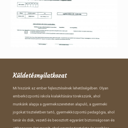
Küldetésnyilatkozat
Mi hiszünk az ember fejlesztésének lehetőségében. Olyan
emberközpontú iskola kialakítására törekszünk, ahol
munkánk alapja a gyermekszereteten alapuló, a gyermeki
jogokat tiszteletben tartó, gyermekközpontú pedagógia, ahol
tanár és diák, vezető és beosztott egyaránt biztonságosan és