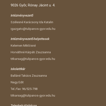
9026 Győr, Rónay Jácint u. 4.
Intézményvezető
Szélesné Karácsony Ida Katalin
igazgato@tulipanos-gyor.edu.hu
Intézményvezető-helyettesek
Kelemen Miklósné
Horváthné Kárpáti Zsuzsanna
titkarsag@tulipanos-gyor.edu.hu
Iskolatitkár
Balláné Takács Zsuzsanna
Nagy Edit
Tel./fax: 96/525-798
titkarsag@tulipanos-gyor.edu.hu
Telephely Kisbácsa