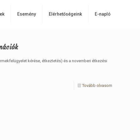
ek
Esemény
Elérhetőségeink
E-napló
mációk
ermekfelügyelet kérése, étkeztetés) és a novemberi étkezési
Tovább olvasom