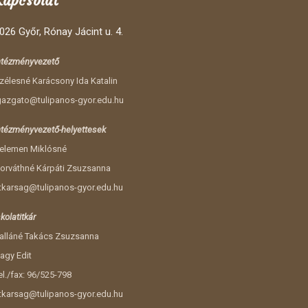
Kapcsolat
026 Győr, Rónay Jácint u. 4.
ntézményvezető
zélesné Karácsony Ida Katalin
gazgato@tulipanos-gyor.edu.hu
ntézményvezető-helyettesek
elemen Miklósné
orváthné Kárpáti Zsuzsanna
itkarsag@tulipanos-gyor.edu.hu
skolatitkár
alláné Takács Zsuzsanna
agy Edit
el./fax: 96/525-798
itkarsag@tulipanos-gyor.edu.hu