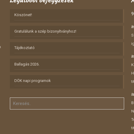
Legutóbbi bejegyzések
9
Köszönet!
I
Gratulálunk a szép bizonyítványhoz!
S
i
n
Tájékoztató
I
Ballagás 2026.
K
H
DÖK napi programok
t
I
B
N
T
t