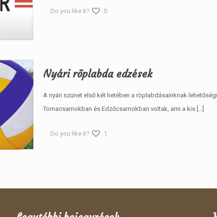
Do you like it?
0
Nyári röplabda edzések
A nyári szünet első két hetében a röplabdásainknak lehetőség
Tornacsarnokban és Edzőcsarnokban voltak, ami a kis
[…]
Do you like it?
1