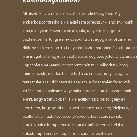
Küldetésnyilatkozat
Mi hiszünk az ember fejlesztésének lehetőségében. Olyan
emberközpontú iskola kialakítására törekszünk, ahol munkánk
alapja a gyermekszereteten alapuló, a gyermeki jogokat
tiszteletben tartó, gyermekközpontú pedagógia, ahol tanár és
diák, vezető és beosztott egyaránt biztonságosan és otthonosa
érzi magát, ahol egymás tisztelete és segítése jellemzi az emberi
kapcsolatokat. Annak megteremtésén munkálkodunk, hogy
minden szülő, minden tanuló tudja és érezze, hogy az egész
tantestület a tanulók testi és szellemi előmenetelén fáradozik,
érték minden tanítvány. Ugyanakkor ezek hatására szeretnénk
elérni, hogy a tanulókban is kialakuljon az a belső igény és
késztetés, hogy az iskolai követelményeknek megfeleljenek, s
ezáltal alkalmazható, versenyképes tudást szerezzenek.
Törekszünk a kompetencia alapú oktatás keretein belül a
kulcskompetenciák megalapozására, fejlesztésére.