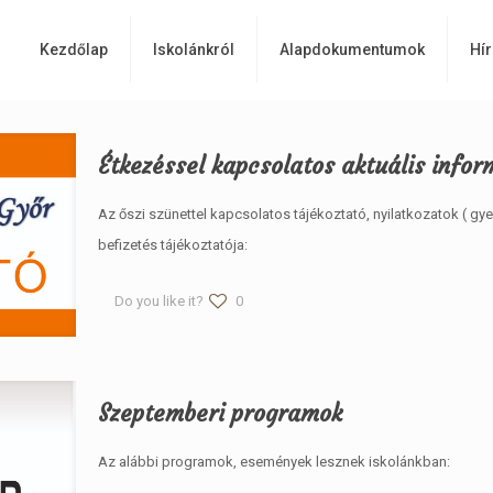
Kezdőlap
Iskolánkról
Alapdokumentumok
Hír
Étkezéssel kapcsolatos aktuális infor
Az őszi szünettel kapcsolatos tájékoztató, nyilatkozatok ( gy
befizetés tájékoztatója:
Do you like it?
0
Szeptemberi programok
Az alábbi programok, események lesznek iskolánkban: