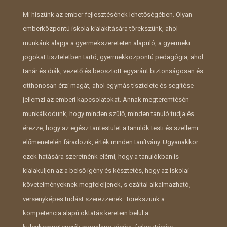
Mi hiszünk az ember fejlesztésének lehetőségében. Olyan
emberközpontú iskola kialakítására törekszünk, ahol
munkánk alapja a gyermekszereteten alapuló, a gyermeki
jogokat tiszteletben tartó, gyermekközpontú pedagógia, ahol
tanár és diák, vezető és beosztott egyaránt biztonságosan és
otthonosan érzi magát, ahol egymás tisztelete és segítése
jellemzi az emberi kapcsolatokat. Annak megteremtésén
munkálkodunk, hogy minden szülő, minden tanuló tudja és
érezze, hogy az egész tantestület a tanulók testi és szellemi
előmenetelén fáradozik, érték minden tanítvány. Ugyanakkor
ezek hatására szeretnénk elérni, hogy a tanulókban is
kialakuljon az a belső igény és késztetés, hogy az iskolai
követelményeknek megfeleljenek, s ezáltal alkalmazható,
versenyképes tudást szerezzenek. Törekszünk a
kompetencia alapú oktatás keretein belül a