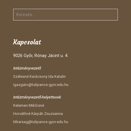
Kapcsolat
9026 Győr, Rónay Jácint u. 4.
Intézményvezető
Szélesné Karácsony Ida Katalin
igazgato@tulipanos-gyor.edu.hu
Intézményvezető-helyettesek
Kelemen Miklósné
Horváthné Kárpáti Zsuzsanna
titkarsag@tulipanos-gyor.edu.hu