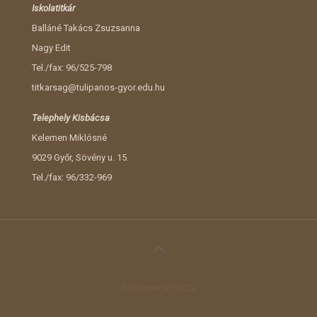
Iskolatitkár
Balláné Takács Zsuzsanna
Nagy Edit
Tel./fax: 96/525-798
titkarsag@tulipanos-gyor.edu.hu
Telephely Kisbácsa
Kelemen Miklósné
9029 Győr, Sövény u. 15.
Tel./fax: 96/332-969
BeTheme WP v222