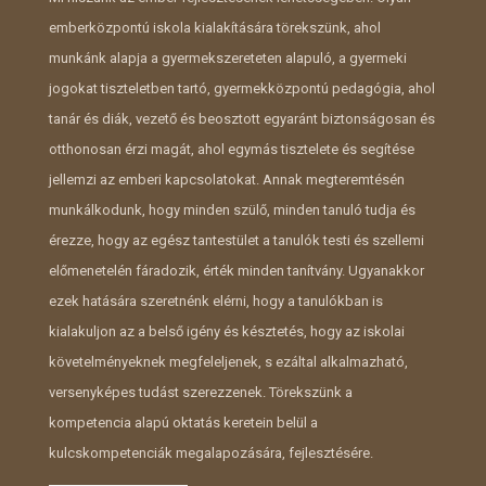
emberközpontú iskola kialakítására törekszünk, ahol
munkánk alapja a gyermekszereteten alapuló, a gyermeki
jogokat tiszteletben tartó, gyermekközpontú pedagógia, ahol
tanár és diák, vezető és beosztott egyaránt biztonságosan és
otthonosan érzi magát, ahol egymás tisztelete és segítése
jellemzi az emberi kapcsolatokat. Annak megteremtésén
munkálkodunk, hogy minden szülő, minden tanuló tudja és
érezze, hogy az egész tantestület a tanulók testi és szellemi
előmenetelén fáradozik, érték minden tanítvány. Ugyanakkor
ezek hatására szeretnénk elérni, hogy a tanulókban is
kialakuljon az a belső igény és késztetés, hogy az iskolai
követelményeknek megfeleljenek, s ezáltal alkalmazható,
versenyképes tudást szerezzenek. Törekszünk a
kompetencia alapú oktatás keretein belül a
kulcskompetenciák megalapozására, fejlesztésére.