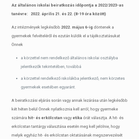
Az általános iskolai beiratkozás időpontja a 2022/2023-as
tanévre: 2022.
április 21. és 22. (8-19 óra között)
Az intézmények legkésőbb
2022. május 6-ig
döntenek a
gyermekek felvételéről és ezután küldik el a tájékoztatásukat
Önnek
a körzettel nem rendelkező általános iskolai osztályba
jelentkezők tekintetében, továbbá
a körzettel rendelkező iskolákba jelentkező, nem körzetes
gyermekek esetében egyaránt.
A beiratkozási eljárás során vagy annak lezárása után legkésőbb
két héten belül Önnek nyilatkoznia kell arról, hogy gyermeke
számára
hit- és erkölcstan
vagy
etika
órát választja. A hit- és
erkölcstan tantárgy választása esetén meg kell jelölnie, hogy
melyik egyház hit- és erkölcstan oktatásának megszervezését