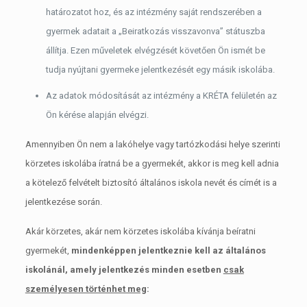
határozatot hoz, és az intézmény saját rendszerében a
gyermek adatait a „Beiratkozás visszavonva” státuszba
állítja. Ezen műveletek elvégzését követően Ön ismét be
tudja nyújtani gyermeke jelentkezését egy másik iskolába.
Az adatok módosítását az intézmény a KRÉTA felületén az
Ön kérése alapján elvégzi.
Amennyiben Ön nem a lakóhelye vagy tartózkodási helye szerinti
körzetes iskolába íratná be a gyermekét, akkor is meg kell adnia
a kötelező felvételt biztosító általános iskola nevét és címét is a
jelentkezése során.
Akár körzetes, akár nem körzetes iskolába kívánja beíratni
gyermekét,
mindenképpen jelentkeznie kell az általános
iskolánál, amely
jelentkezés minden esetben
csak
személyesen történhet meg
: