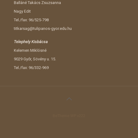
Balláné Takács Zsuzsanna
Nagy Edit
Tel./fax: 96/525-798
titkarsag@tulipanos-gyor.edu.hu
Telephely Kisbácsa
Kelemen Miklósné
9029 Győr, Sövény u. 15.
Tel./fax: 96/332-969
BeTheme WP v222