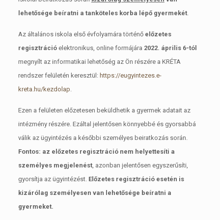
lehetősége beíratni a tanköteles korba lépő gyermekét
.
Az általános iskola első évfolyamára történő
előzetes
regisztráció
elektronikus, online formájára
2022. április 6-tól
megnyílt az informatikai lehetőség az Ön részére a KRÉTA
rendszer felületén keresztül:
https://eugyintezes.e-
kreta.hu/kezdolap
.
Ezen a felületen előzetesen beküldhetik a gyermek adatait az
intézmény részére. Ezáltal jelentősen könnyebbé és gyorsabbá
válik az ügyintézés a későbbi személyes beiratkozás során.
Fontos: az előzetes regisztráció nem helyettesíti
a
személyes megjelenést
, azonban jelentősen egyszerűsíti,
gyorsítja az ügyintézést.
Előzetes regisztráció esetén is
kizárólag személyesen van lehetősége beíratni a
gyermeket.