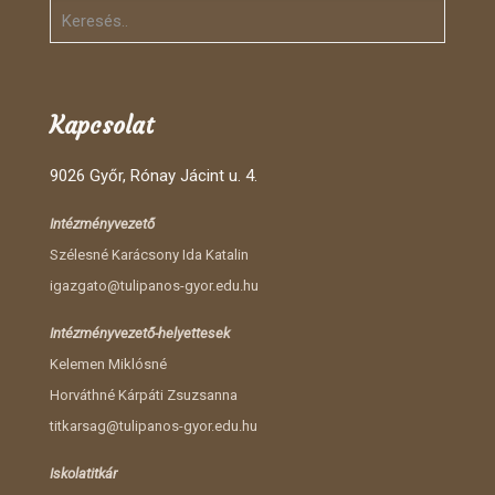
Kapcsolat
9026 Győr, Rónay Jácint u. 4.
Intézményvezető
Szélesné Karácsony Ida Katalin
igazgato@tulipanos-gyor.edu.hu
Intézményvezető-helyettesek
Kelemen Miklósné
Horváthné Kárpáti Zsuzsanna
titkarsag@tulipanos-gyor.edu.hu
Iskolatitkár