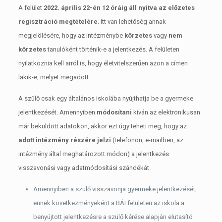
A felület
2022. április 22-én 12 óráig áll nyitva az előzetes
regisztráció megtételére
. Itt van lehetőség annak
megjelölésére, hogy az intézménybe
körzetes
vagy
nem
körzetes
tanulóként történik-e a jelentkezés. A felületen
nyilatkoznia kell arról is, hogy életvitelszerűen azon a címen
lakik-e, melyet megadott.
A szülő csak egy általános iskolába nyújthatja be a gyermeke
jelentkezését. Amennyiben
módosítani
kíván az elektronikusan
már beküldött adatokon, akkor ezt úgy teheti meg, hogy az
adott intézmény részére
jelzi
(telefonon, e-mailben, az
intézmény által meghatározott módon) a jelentkezés
visszavonási vagy adatmódosítási szándékát.
Amennyiben a szülő visszavonja gyermeke jelentkezését,
ennek következményeként a BÁI felületen az iskola a
benyújtott jelentkezésre a szülő kérése alapján elutasító