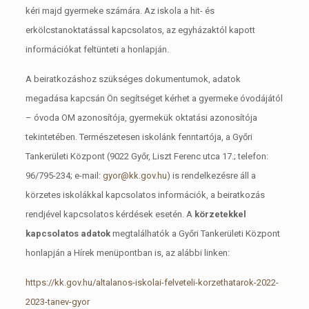
kéri majd gyermeke számára. Az iskola a hit- és
erkölcstanoktatással kapcsolatos, az egyházaktól kapott
információkat feltünteti a honlapján.
A beiratkozáshoz szükséges dokumentumok, adatok
megadása kapcsán Ön segítséget kérhet a gyermeke óvodájától
– óvoda OM azonosítója, gyermekük oktatási azonosítója
tekintetében. Természetesen iskolánk fenntartója, a Győri
Tankerületi Központ (9022 Győr, Liszt Ferenc utca 17.; telefon:
96/795-234; e-mail:
gyor@kk.gov.hu
) is rendelkezésre áll a
körzetes iskolákkal kapcsolatos információk, a beiratkozás
rendjével kapcsolatos kérdések esetén. A
körzetekkel
kapcsolatos adatok
megtalálhatók a Győri Tankerületi Központ
honlapján a Hírek menüpontban is, az alábbi linken:
https://kk.gov.hu/altalanos-iskolai-felveteli-korzethatarok-2022-
2023-tanev-gyor