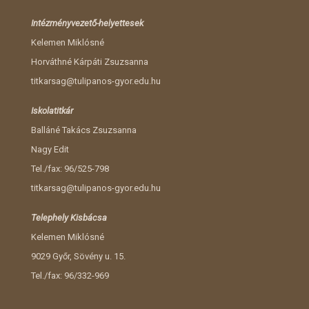
Intézményvezető-helyettesek
Kelemen Miklósné
Horváthné Kárpáti Zsuzsanna
titkarsag@tulipanos-gyor.edu.hu
Iskolatitkár
Balláné Takács Zsuzsanna
Nagy Edit
Tel./fax: 96/525-798
titkarsag@tulipanos-gyor.edu.hu
Telephely Kisbácsa
Kelemen Miklósné
9029 Győr, Sövény u. 15.
Tel./fax: 96/332-969