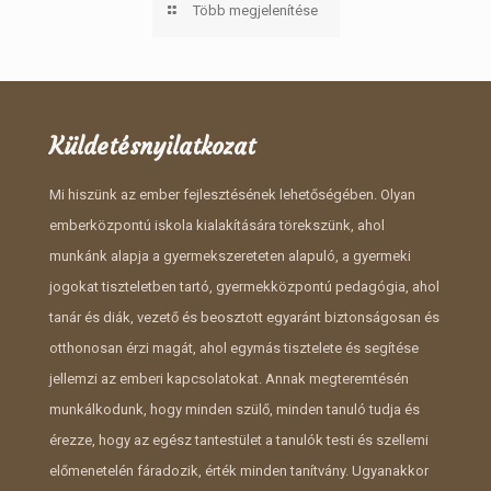
Több megjelenítése
Küldetésnyilatkozat
Mi hiszünk az ember fejlesztésének lehetőségében. Olyan
emberközpontú iskola kialakítására törekszünk, ahol
munkánk alapja a gyermekszereteten alapuló, a gyermeki
jogokat tiszteletben tartó, gyermekközpontú pedagógia, ahol
tanár és diák, vezető és beosztott egyaránt biztonságosan és
otthonosan érzi magát, ahol egymás tisztelete és segítése
jellemzi az emberi kapcsolatokat. Annak megteremtésén
munkálkodunk, hogy minden szülő, minden tanuló tudja és
érezze, hogy az egész tantestület a tanulók testi és szellemi
előmenetelén fáradozik, érték minden tanítvány. Ugyanakkor