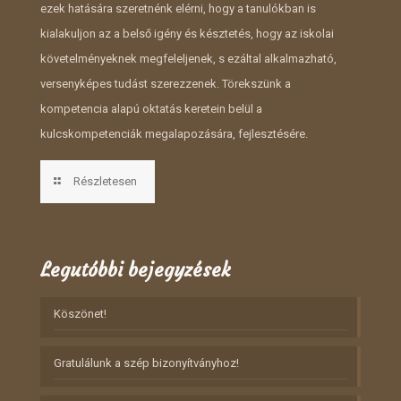
ezek hatására szeretnénk elérni, hogy a tanulókban is
kialakuljon az a belső igény és késztetés, hogy az iskolai
követelményeknek megfeleljenek, s ezáltal alkalmazható,
versenyképes tudást szerezzenek. Törekszünk a
kompetencia alapú oktatás keretein belül a
kulcskompetenciák megalapozására, fejlesztésére.
Részletesen
Legutóbbi bejegyzések
Köszönet!
Gratulálunk a szép bizonyítványhoz!