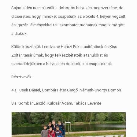
Sajnos idén nem sikerült a dobogós helyezés megszerzése, de
dicséretes, hogy mindkét csapatunk az előkelő 4. helyen végzett
és igazán élményekkel teli szombatot tudhatnak maguk mögött
a diákok.
Külön köszönjük Lendvainé Hamzi Erika tanítónőnek és Kiss
Zoltán tanár úrnak, hogy felkészítétették a tanulókat és
szabadidejükben a helyszínen drukkoltak a csapatoknak.
Résztvevők:
4.a Cseh Dániel, Gombár Péter Gergő, Németh-György Domos
8.a Gombár László, Kulcsár Ádám, Takács Levente