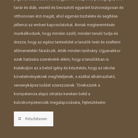
tanár és diák, vezető és beosztott egyaránt biztonságosan és
otthonosan érzi magát, ahol egymás tisztelete és segítése
jellemzi az emberi kapcsolatokat. Annak megteremtésén
munkálkodunk, hogy minden szülő, minden tanuló tudja és
érezze, hogy az egész tantestület a tanulók testi és szellemi
előmenetelén fáradozik, érték minden tanítvány. Ugyanakkor
ezek hatására szeretnénk elérni, hogy a tanulókban is
kialakuljon az a belső igény és késztetés, hogy az iskolai
követelményeknek megfeleljenek, s ezáltal alkalmazható,
versenyképes tudást szerezzenek. Törekszünk a
kompetencia alapú oktatás keretein belül a
kulcskompetenciák megalapozására, fejlesztésére.
Részletesen