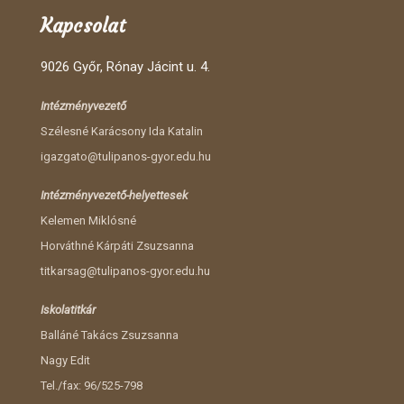
Kapcsolat
9026 Győr, Rónay Jácint u. 4.
Intézményvezető
Szélesné Karácsony Ida Katalin
igazgato@tulipanos-gyor.edu.hu
Intézményvezető-helyettesek
Kelemen Miklósné
Horváthné Kárpáti Zsuzsanna
titkarsag@tulipanos-gyor.edu.hu
Iskolatitkár
Balláné Takács Zsuzsanna
Nagy Edit
Tel./fax: 96/525-798