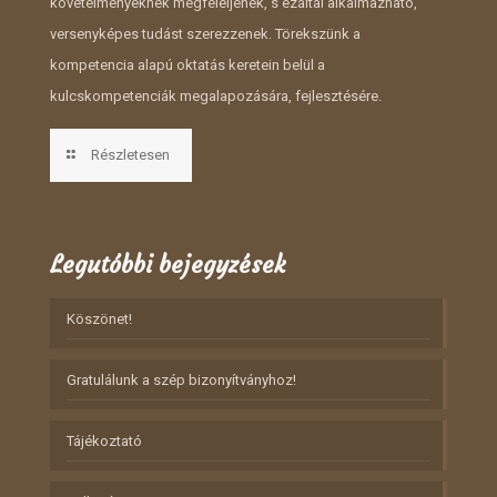
követelményeknek megfeleljenek, s ezáltal alkalmazható,
versenyképes tudást szerezzenek. Törekszünk a
kompetencia alapú oktatás keretein belül a
kulcskompetenciák megalapozására, fejlesztésére.
Részletesen
Legutóbbi bejegyzések
Köszönet!
Gratulálunk a szép bizonyítványhoz!
Tájékoztató