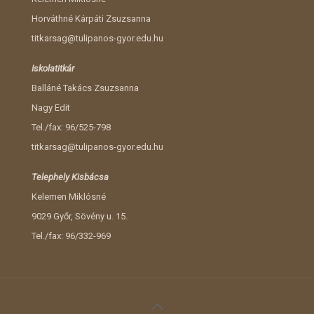
Horváthné Kárpáti Zsuzsanna
titkarsag@tulipanos-gyor.edu.hu
Iskolatitkár
Balláné Takács Zsuzsanna
Nagy Edit
Tel./fax: 96/525-798
titkarsag@tulipanos-gyor.edu.hu
Telephely Kisbácsa
Kelemen Miklósné
9029 Győr, Sövény u. 15.
Tel./fax: 96/332-969