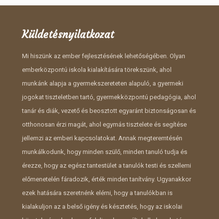
Küldetésnyilatkozat
Mi hiszünk az ember fejlesztésének lehetőségében. Olyan
emberközpontú iskola kialakítására törekszünk, ahol
munkánk alapja a gyermekszereteten alapuló, a gyermeki
jogokat tiszteletben tartó, gyermekközpontú pedagógia, ahol
tanár és diák, vezető és beosztott egyaránt biztonságosan és
otthonosan érzi magát, ahol egymás tisztelete és segítése
jellemzi az emberi kapcsolatokat. Annak megteremtésén
munkálkodunk, hogy minden szülő, minden tanuló tudja és
érezze, hogy az egész tantestület a tanulók testi és szellemi
előmenetelén fáradozik, érték minden tanítvány. Ugyanakkor
ezek hatására szeretnénk elérni, hogy a tanulókban is
kialakuljon az a belső igény és késztetés, hogy az iskolai