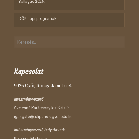
Ballagás 2026.
DÖK napi programok
Kapcsolat
9026 Győr, Rónay Jácint u. 4.
Intézményvezető
Szélesné Karácsony Ida Katalin
igazgato@tulipanos-gyor.edu.hu
Intézményvezető-helyettesek
Kelemen Miklósné