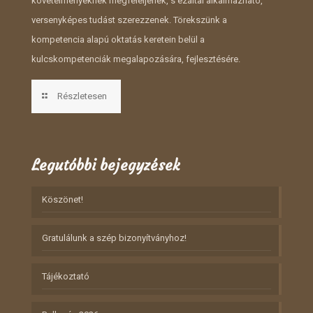
követelményeknek megfeleljenek, s ezáltal alkalmazható,
versenyképes tudást szerezzenek. Törekszünk a
kompetencia alapú oktatás keretein belül a
kulcskompetenciák megalapozására, fejlesztésére.
Részletesen
Legutóbbi bejegyzések
Köszönet!
Gratulálunk a szép bizonyítványhoz!
Tájékoztató