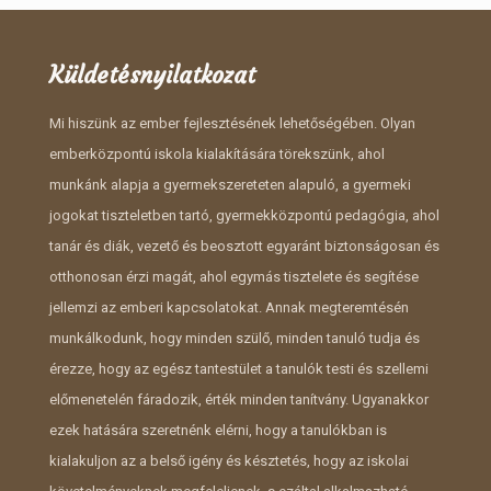
Küldetésnyilatkozat
Mi hiszünk az ember fejlesztésének lehetőségében. Olyan
emberközpontú iskola kialakítására törekszünk, ahol
munkánk alapja a gyermekszereteten alapuló, a gyermeki
jogokat tiszteletben tartó, gyermekközpontú pedagógia, ahol
tanár és diák, vezető és beosztott egyaránt biztonságosan és
otthonosan érzi magát, ahol egymás tisztelete és segítése
jellemzi az emberi kapcsolatokat. Annak megteremtésén
munkálkodunk, hogy minden szülő, minden tanuló tudja és
érezze, hogy az egész tantestület a tanulók testi és szellemi
előmenetelén fáradozik, érték minden tanítvány. Ugyanakkor
ezek hatására szeretnénk elérni, hogy a tanulókban is
kialakuljon az a belső igény és késztetés, hogy az iskolai