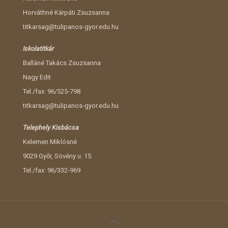
Horváthné Kárpáti Zsuzsanna
titkarsag@tulipanos-gyor.edu.hu
Iskolatitkár
Balláné Takács Zsuzsanna
Nagy Edit
Tel./fax: 96/525-798
titkarsag@tulipanos-gyor.edu.hu
Telephely Kisbácsa
Kelemen Miklósné
9029 Győr, Sövény u. 15.
Tel./fax: 96/332-969