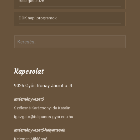
Ballagás 2026.
DÖK napi programok
Kapcsolat
9026 Győr, Rónay Jácint u. 4.
Intézményvezető
Szélesné Karácsony Ida Katalin
igazgato@tulipanos-gyor.edu.hu
Intézményvezető-helyettesek
Kelemen Miklósné