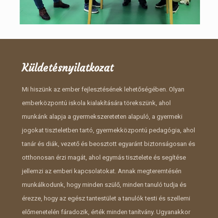
Küldetésnyilatkozat
Mi hiszünk az ember fejlesztésének lehetőségében. Olyan
emberközpontú iskola kialakítására törekszünk, ahol
munkánk alapja a gyermekszereteten alapuló, a gyermeki
jogokat tiszteletben tartó, gyermekközpontú pedagógia, ahol
tanár és diák, vezető és beosztott egyaránt biztonságosan és
otthonosan érzi magát, ahol egymás tisztelete és segítése
jellemzi az emberi kapcsolatokat. Annak megteremtésén
munkálkodunk, hogy minden szülő, minden tanuló tudja és
érezze, hogy az egész tantestület a tanulók testi és szellemi
előmenetelén fáradozik, érték minden tanítvány. Ugyanakkor