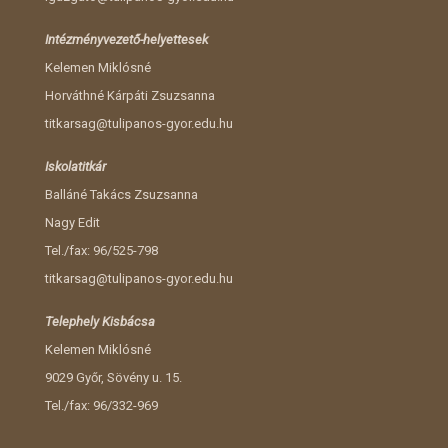
Intézményvezető-helyettesek
Kelemen Miklósné
Horváthné Kárpáti Zsuzsanna
titkarsag@tulipanos-gyor.edu.hu
Iskolatitkár
Balláné Takács Zsuzsanna
Nagy Edit
Tel./fax: 96/525-798
titkarsag@tulipanos-gyor.edu.hu
Telephely Kisbácsa
Kelemen Miklósné
9029 Győr, Sövény u. 15.
Tel./fax: 96/332-969