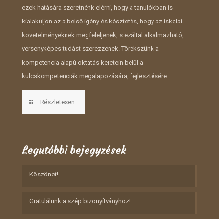
ezek hatására szeretnénk elérni, hogy a tanulókban is
kialakuljon az a belső igény és késztetés, hogy az iskolai
követelményeknek megfeleljenek, s ezáltal alkalmazható,
versenyképes tudást szerezzenek. Törekszünk a
kompetencia alapú oktatás keretein belül a
kulcskompetenciák megalapozására, fejlesztésére.
Részletesen
Legutóbbi bejegyzések
Köszönet!
Gratulálunk a szép bizonyítványhoz!