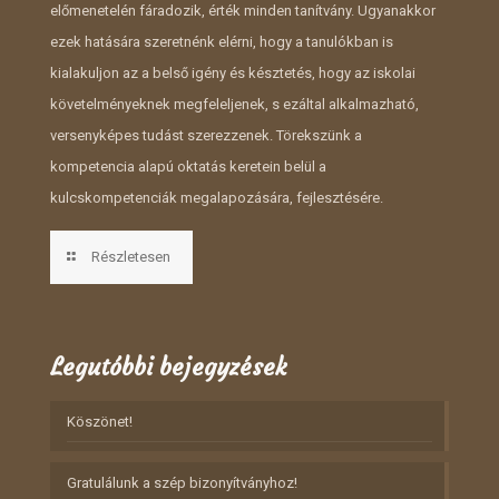
előmenetelén fáradozik, érték minden tanítvány. Ugyanakkor
ezek hatására szeretnénk elérni, hogy a tanulókban is
kialakuljon az a belső igény és késztetés, hogy az iskolai
követelményeknek megfeleljenek, s ezáltal alkalmazható,
versenyképes tudást szerezzenek. Törekszünk a
kompetencia alapú oktatás keretein belül a
kulcskompetenciák megalapozására, fejlesztésére.
Részletesen
Legutóbbi bejegyzések
Köszönet!
Gratulálunk a szép bizonyítványhoz!