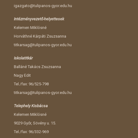
igazgato@tulipanos-gyor.edu.hu
Intézményvezető-helyettesek
Kelemen Miklósné
Horváthné Kárpáti Zsuzsanna
titkarsag@tulipanos-gyor.edu.hu
Iskolatitkár
Balláné Takács Zsuzsanna
Nagy Edit
Tel./fax: 96/525-798
titkarsag@tulipanos-gyor.edu.hu
Telephely Kisbácsa
Kelemen Miklósné
9029 Győr, Sövény u. 15.
Tel./fax: 96/332-969