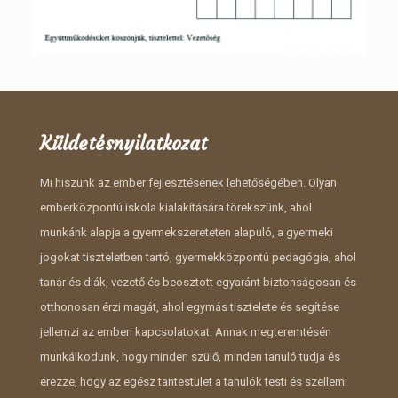
Küldetésnyilatkozat
Mi hiszünk az ember fejlesztésének lehetőségében. Olyan
emberközpontú iskola kialakítására törekszünk, ahol
munkánk alapja a gyermekszereteten alapuló, a gyermeki
jogokat tiszteletben tartó, gyermekközpontú pedagógia, ahol
tanár és diák, vezető és beosztott egyaránt biztonságosan és
otthonosan érzi magát, ahol egymás tisztelete és segítése
jellemzi az emberi kapcsolatokat. Annak megteremtésén
munkálkodunk, hogy minden szülő, minden tanuló tudja és
érezze, hogy az egész tantestület a tanulók testi és szellemi