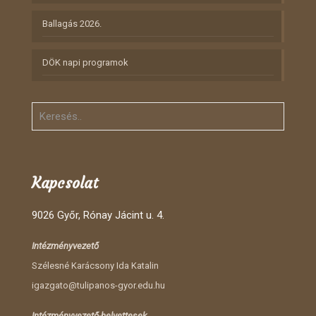
Ballagás 2026.
DÖK napi programok
Kapcsolat
9026 Győr, Rónay Jácint u. 4.
Intézményvezető
Szélesné Karácsony Ida Katalin
igazgato@tulipanos-gyor.edu.hu
Intézményvezető-helyettesek