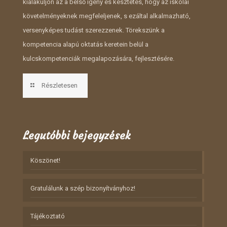
kialakuljon az a belső igény és késztetés, hogy az iskolai
követelményeknek megfeleljenek, s ezáltal alkalmazható,
versenyképes tudást szerezzenek. Törekszünk a
kompetencia alapú oktatás keretein belül a
kulcskompetenciák megalapozására, fejlesztésére.
Részletesen
Legutóbbi bejegyzések
Köszönet!
Gratulálunk a szép bizonyítványhoz!
Tájékoztató