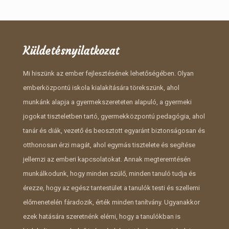
Küldetésnyilatkozat
Mi hiszünk az ember fejlesztésének lehetőségében. Olyan
emberközpontú iskola kialakítására törekszünk, ahol
munkánk alapja a gyermekszereteten alapuló, a gyermeki
jogokat tiszteletben tartó, gyermekközpontú pedagógia, ahol
tanár és diák, vezető és beosztott egyaránt biztonságosan és
otthonosan érzi magát, ahol egymás tisztelete és segítése
jellemzi az emberi kapcsolatokat. Annak megteremtésén
munkálkodunk, hogy minden szülő, minden tanuló tudja és
érezze, hogy az egész tantestület a tanulók testi és szellemi
előmenetelén fáradozik, érték minden tanítvány. Ugyanakkor
ezek hatására szeretnénk elérni, hogy a tanulókban is