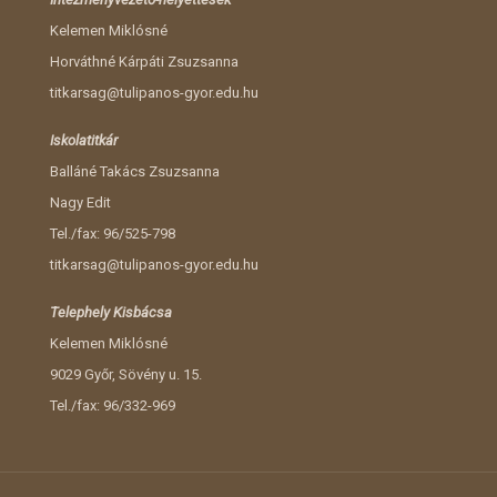
Kelemen Miklósné
Horváthné Kárpáti Zsuzsanna
titkarsag@tulipanos-gyor.edu.hu
Iskolatitkár
Balláné Takács Zsuzsanna
Nagy Edit
Tel./fax: 96/525-798
titkarsag@tulipanos-gyor.edu.hu
Telephely Kisbácsa
Kelemen Miklósné
9029 Győr, Sövény u. 15.
Tel./fax: 96/332-969