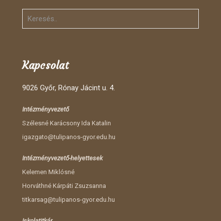
Kapcsolat
9026 Győr, Rónay Jácint u. 4.
Intézményvezető
Szélesné Karácsony Ida Katalin
igazgato@tulipanos-gyor.edu.hu
Intézményvezető-helyettesek
Kelemen Miklósné
Horváthné Kárpáti Zsuzsanna
titkarsag@tulipanos-gyor.edu.hu
Iskolatitkár