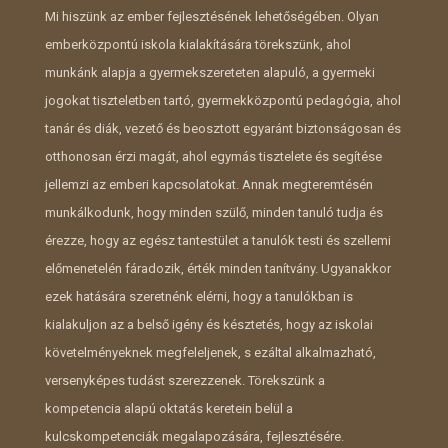
Mi hiszünk az ember fejlesztésének lehetőségében. Olyan
emberközpontú iskola kialakítására törekszünk, ahol
munkánk alapja a gyermekszereteten alapuló, a gyermeki
jogokat tiszteletben tartó, gyermekközpontú pedagógia, ahol
tanár és diák, vezető és beosztott egyaránt biztonságosan és
otthonosan érzi magát, ahol egymás tisztelete és segítése
jellemzi az emberi kapcsolatokat. Annak megteremtésén
munkálkodunk, hogy minden szülő, minden tanuló tudja és
érezze, hogy az egész tantestület a tanulók testi és szellemi
előmenetelén fáradozik, érték minden tanítvány. Ugyanakkor
ezek hatására szeretnénk elérni, hogy a tanulókban is
kialakuljon az a belső igény és késztetés, hogy az iskolai
követelményeknek megfeleljenek, s ezáltal alkalmazható,
versenyképes tudást szerezzenek. Törekszünk a
kompetencia alapú oktatás keretein belül a
kulcskompetenciák megalapozására, fejlesztésére.