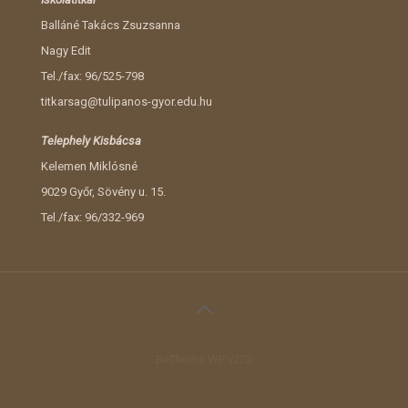
Balláné Takács Zsuzsanna
Nagy Edit
Tel./fax: 96/525-798
titkarsag@tulipanos-gyor.edu.hu
Telephely Kisbácsa
Kelemen Miklósné
9029 Győr, Sövény u. 15.
Tel./fax: 96/332-969
BeTheme WP v222