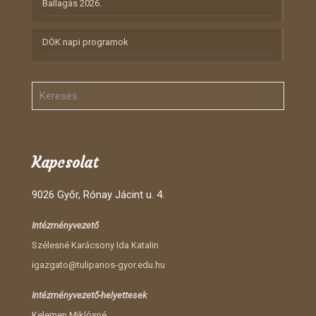
Ballagás 2026.
DÖK napi programok
Kapcsolat
9026 Győr, Rónay Jácint u. 4.
Intézményvezető
Szélesné Karácsony Ida Katalin
igazgato@tulipanos-gyor.edu.hu
Intézményvezető-helyettesek
Kelemen Miklósné