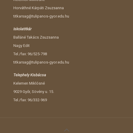
Horváthné Kárpáti Zsuzsanna
titkarsag@tulipanos-gyor.edu.hu
Iskolatitkár
Balláné Takács Zsuzsanna
Nagy Edit
Tel./fax: 96/525-798
titkarsag@tulipanos-gyor.edu.hu
Telephely Kisbácsa
Kelemen Miklósné
9029 Győr, Sövény u. 15.
Tel./fax: 96/332-969