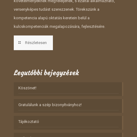
követelményeknek megfeleljenek, s ezáltal alkalmazható,
versenyképes tudást szerezzenek. Törekszünk a
kompetencia alapú oktatás keretein belül a
kulcskompetenciák megalapozására, fejlesztésére.
Részletesen
Legutóbbi bejegyzések
Köszönet!
Gratulálunk a szép bizonyítványhoz!
Tájékoztató