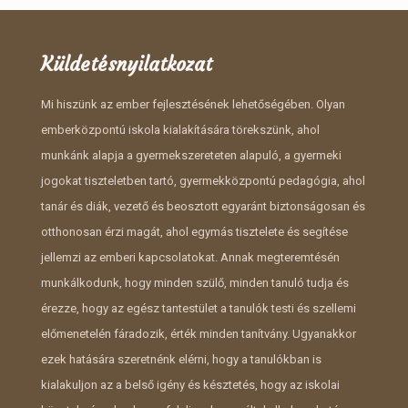
Küldetésnyilatkozat
Mi hiszünk az ember fejlesztésének lehetőségében. Olyan
emberközpontú iskola kialakítására törekszünk, ahol
munkánk alapja a gyermekszereteten alapuló, a gyermeki
jogokat tiszteletben tartó, gyermekközpontú pedagógia, ahol
tanár és diák, vezető és beosztott egyaránt biztonságosan és
otthonosan érzi magát, ahol egymás tisztelete és segítése
jellemzi az emberi kapcsolatokat. Annak megteremtésén
munkálkodunk, hogy minden szülő, minden tanuló tudja és
érezze, hogy az egész tantestület a tanulók testi és szellemi
előmenetelén fáradozik, érték minden tanítvány. Ugyanakkor
ezek hatására szeretnénk elérni, hogy a tanulókban is
kialakuljon az a belső igény és késztetés, hogy az iskolai