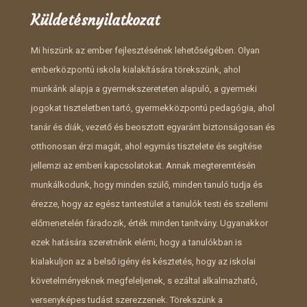
Küldetésnyilatkozat
Mi hiszünk az ember fejlesztésének lehetőségében. Olyan
emberközpontú iskola kialakítására törekszünk, ahol
munkánk alapja a gyermekszereteten alapuló, a gyermeki
jogokat tiszteletben tartó, gyermekközpontú pedagógia, ahol
tanár és diák, vezető és beosztott egyaránt biztonságosan és
otthonosan érzi magát, ahol egymás tisztelete és segítése
jellemzi az emberi kapcsolatokat. Annak megteremtésén
munkálkodunk, hogy minden szülő, minden tanuló tudja és
érezze, hogy az egész tantestület a tanulók testi és szellemi
előmenetelén fáradozik, érték minden tanítvány. Ugyanakkor
ezek hatására szeretnénk elérni, hogy a tanulókban is
kialakuljon az a belső igény és késztetés, hogy az iskolai
követelményeknek megfeleljenek, s ezáltal alkalmazható,
versenyképes tudást szerezzenek. Törekszünk a