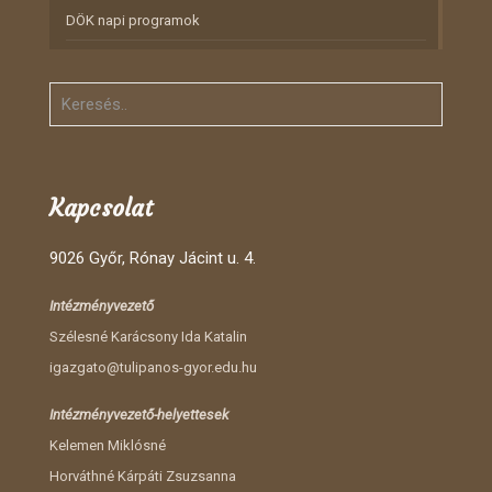
DÖK napi programok
Kapcsolat
9026 Győr, Rónay Jácint u. 4.
Intézményvezető
Szélesné Karácsony Ida Katalin
igazgato@tulipanos-gyor.edu.hu
Intézményvezető-helyettesek
Kelemen Miklósné
Horváthné Kárpáti Zsuzsanna