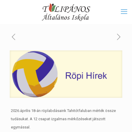
2026.április 18-án röplabdásaink Tahitótfaluban mérték össze
tudásukat. A 12 csapat izgalmas mérkőzéseket játszott
egymással.