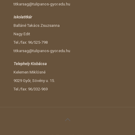
titkarsag@tulipanos-gyor.edu.hu
Iskolatitkár
Balláné Takács Zsuzsanna
Nagy Edit
Tel./fax: 96/525-798
titkarsag@tulipanos-gyor.edu.hu
Telephely Kisbácsa
Kelemen Miklósné
9029 Győr, Sövény u. 15.
Tel./fax: 96/332-969