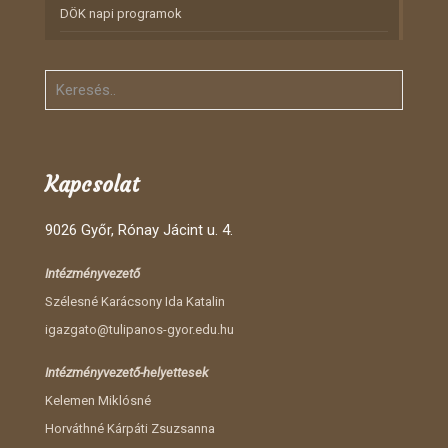
DÖK napi programok
Kapcsolat
9026 Győr, Rónay Jácint u. 4.
Intézményvezető
Szélesné Karácsony Ida Katalin
igazgato@tulipanos-gyor.edu.hu
Intézményvezető-helyettesek
Kelemen Miklósné
Horváthné Kárpáti Zsuzsanna