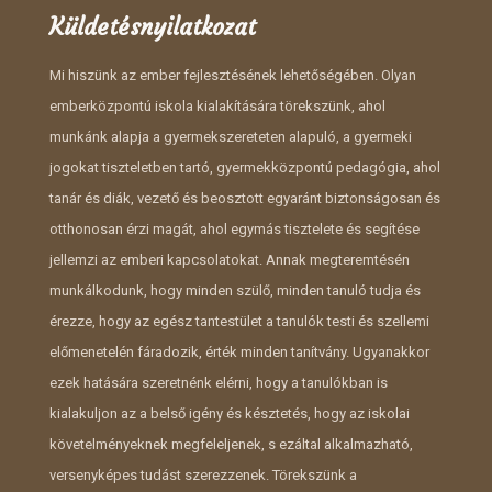
Küldetésnyilatkozat
Mi hiszünk az ember fejlesztésének lehetőségében. Olyan
emberközpontú iskola kialakítására törekszünk, ahol
munkánk alapja a gyermekszereteten alapuló, a gyermeki
jogokat tiszteletben tartó, gyermekközpontú pedagógia, ahol
tanár és diák, vezető és beosztott egyaránt biztonságosan és
otthonosan érzi magát, ahol egymás tisztelete és segítése
jellemzi az emberi kapcsolatokat. Annak megteremtésén
munkálkodunk, hogy minden szülő, minden tanuló tudja és
érezze, hogy az egész tantestület a tanulók testi és szellemi
előmenetelén fáradozik, érték minden tanítvány. Ugyanakkor
ezek hatására szeretnénk elérni, hogy a tanulókban is
kialakuljon az a belső igény és késztetés, hogy az iskolai
követelményeknek megfeleljenek, s ezáltal alkalmazható,
versenyképes tudást szerezzenek. Törekszünk a