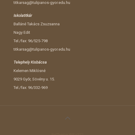
titkarsag@tulipanos-gyor.edu.hu
Iskolatitkár
Balláné Takács Zsuzsanna
Nagy Edit
Tel./fax: 96/525-798
titkarsag@tulipanos-gyor.edu.hu
Telephely Kisbácsa
Kelemen Miklósné
9029 Győr, Sövény u. 15.
Tel./fax: 96/332-969
BeTheme WP v222