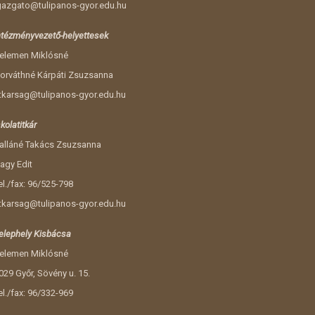
gazgato@tulipanos-gyor.edu.hu
ntézményvezető-helyettesek
elemen Miklósné
orváthné Kárpáti Zsuzsanna
itkarsag@tulipanos-gyor.edu.hu
skolatitkár
alláné Takács Zsuzsanna
agy Edit
el./fax: 96/525-798
itkarsag@tulipanos-gyor.edu.hu
elephely Kisbácsa
elemen Miklósné
029 Győr, Sövény u. 15.
el./fax: 96/332-969