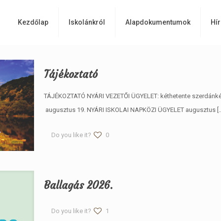
Kezdőlap
Iskolánkról
Alapdokumentumok
Hír
Tájékoztató
TÁJÉKOZTATÓ NYÁRI VEZETŐI ÜGYELET: kéthetente szerdánként 
augusztus 19. NYÁRI ISKOLAI NAPKÖZI ÜGYELET augusztus
[
Do you like it?
0
Ballagás 2026.
Do you like it?
1