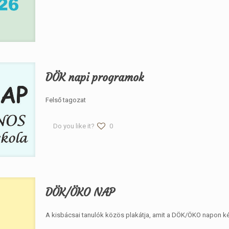
DÖK napi programok
Felső tagozat
Do you like it?
0
DÖK/ÖKO NAP
A kisbácsai tanulók közös plakátja, amit a DÖK/ÖKO napon ké