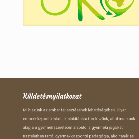
Küldetésnyilatkozat
Mi hiszünk az ember fejlesztésének lehetőségében. Olyan
emberközpontú iskola kialakítására törekszünk, ahol munkánk
alapja a gyermekszereteten alapuló, a gyermeki jogokat
tiszteletben tartó, gyermekközpontú pedagógia, ahol tanár és