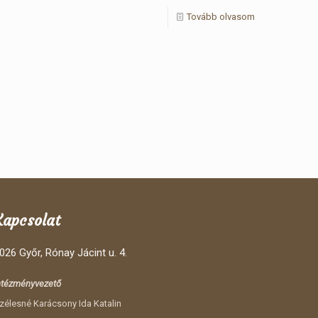
Tovább olvasom
Kapcsolat
026 Győr, Rónay Jácint u. 4.
ntézményvezető
zélesné Karácsony Ida Katalin