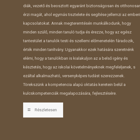
diák, vezető és beosztott egyaránt biztonságosan és otthonosa
érzi magát, ahol egymás tisztelete és segítése jellemzi az emberi
kapcsolatokat. Annak megteremtésén munkálkodunk, hogy
minden szülő, minden tanuló tudja és érezze, hogy az egész
tantestület a tanulók testi és szellemi előmenetelén fáradozik,
érték minden tanítvány. Ugyanakkor ezek hatására szeretnénk
elérni, hogy a tanulókban is kialakuljon az a belső igény és
késztetés, hogy az iskolai követelményeknek megfeleljenek, s
ezáltal alkalmazható, versenyképes tudást szerezzenek.
Törekszünk a kompetencia alapú oktatás keretein belül a
kulcskompetenciák megalapozására, fejlesztésére.
Részletesen