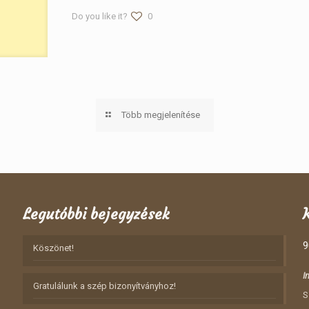
Do you like it?
0
Több megjelenítése
Legutóbbi bejegyzések
9
Köszönet!
I
Gratulálunk a szép bizonyítványhoz!
S