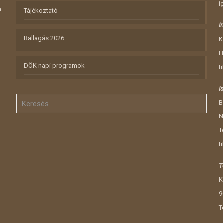
i
n
Tájékoztató
I
Ballagás 2026.
K
H
DÖK napi programok
t
I
B
N
T
t
T
K
9
T