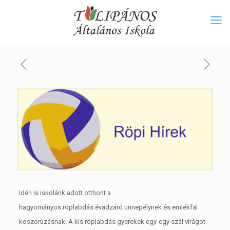
Idén is iskolánk adott otthont a
hagyományos röplabdás évadzáró ünnepélynek és emlékfal
koszorúzásnak. A kis röplabdás gyerekek egy-egy szál virágot