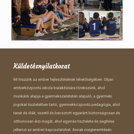
Küldetésnyilatkozat
Mi hiszünk az ember fejlesztésének lehetőségében. Olyan
emberközpontú iskola kialakítására törekszünk, ahol
munkánk alapja a gyermekszereteten alapuló, a gyermeki
jogokat tiszteletben tartó, gyermekközpontú pedagógia, ahol
tanár és diák, vezető és beosztott egyaránt biztonságosan és
otthonosan érzi magát, ahol egymás tisztelete és segítése
jellemzi az emberi kapcsolatokat. Annak megteremtésén