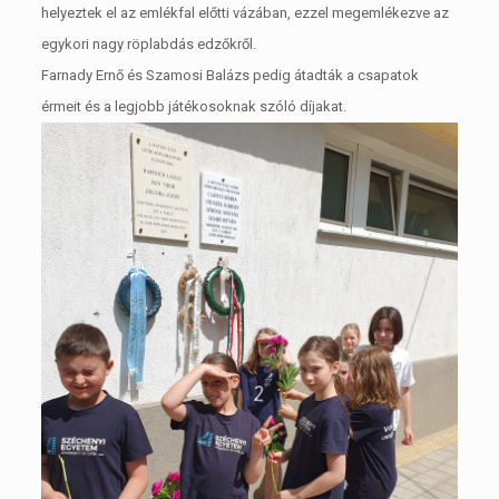
helyeztek el az emlékfal előtti vázában, ezzel megemlékezve az
egykori nagy röplabdás edzőkről.
Farnady Ernő és Szamosi Balázs pedig átadták a csapatok
érmeit és a legjobb játékosoknak szóló díjakat.