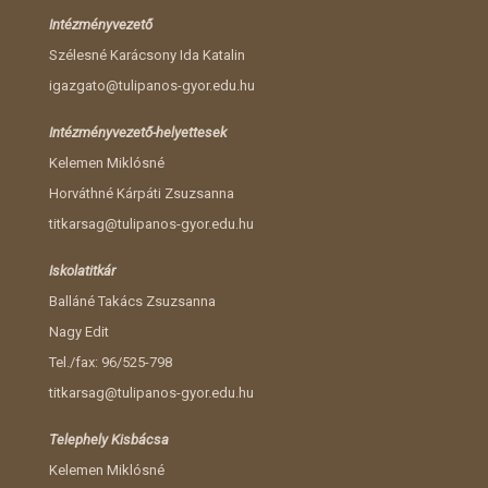
Intézményvezető
Szélesné Karácsony Ida Katalin
igazgato@tulipanos-gyor.edu.hu
Intézményvezető-helyettesek
Kelemen Miklósné
Horváthné Kárpáti Zsuzsanna
titkarsag@tulipanos-gyor.edu.hu
Iskolatitkár
Balláné Takács Zsuzsanna
Nagy Edit
Tel./fax: 96/525-798
titkarsag@tulipanos-gyor.edu.hu
Telephely Kisbácsa
Kelemen Miklósné