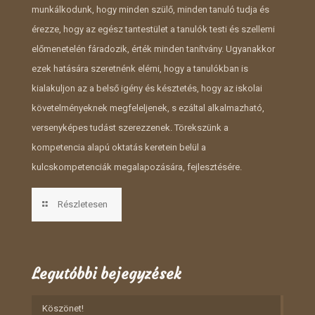
munkálkodunk, hogy minden szülő, minden tanuló tudja és
érezze, hogy az egész tantestület a tanulók testi és szellemi
előmenetelén fáradozik, érték minden tanítvány. Ugyanakkor
ezek hatására szeretnénk elérni, hogy a tanulókban is
kialakuljon az a belső igény és késztetés, hogy az iskolai
követelményeknek megfeleljenek, s ezáltal alkalmazható,
versenyképes tudást szerezzenek. Törekszünk a
kompetencia alapú oktatás keretein belül a
kulcskompetenciák megalapozására, fejlesztésére.
Részletesen
Legutóbbi bejegyzések
Köszönet!