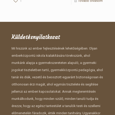
1
Tovább olvasom
Küldetésnyilatkozat
Mi hiszünk az ember fejlesztésének lehetőségében. Olyan
emberközpontú iskola kialakítására törekszünk, ahol
munkánk alapja a gyermekszereteten alapuló, a gyermeki
jogokat tiszteletben tartó, gyermekközpontú pedagógia, ahol
tanár és diák, vezető és beosztott egyaránt biztonságosan és
otthonosan érzi magát, ahol egymás tisztelete és segítése
jellemzi az emberi kapcsolatokat. Annak megteremtésén
munkálkodunk, hogy minden szülő, minden tanuló tudja és
érezze, hogy az egész tantestület a tanulók testi és szellemi
előmenetelén fáradozik, érték minden tanítvány. Ugyanakkor