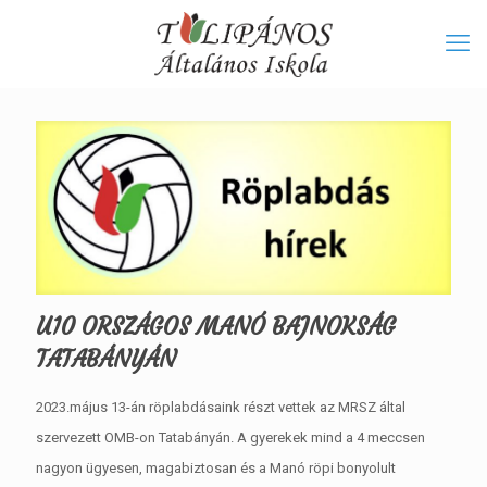
U10 ORSZÁGOS MANÓ BAJNOKSÁG
TATABÁNYÁN
2023.május 13-án röplabdásaink részt vettek az MRSZ által
szervezett OMB-on Tatabányán. A gyerekek mind a 4 meccsen
nagyon ügyesen, magabiztosan és a Manó röpi bonyolult