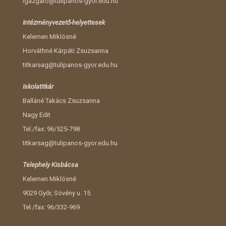
igazgato@tulipanos-gyor.edu.hu
Intézményvezető-helyettesek
Kelemen Miklósné
Horváthné Kárpáti Zsuzsanna
titkarsag@tulipanos-gyor.edu.hu
Iskolatitkár
Balláné Takács Zsuzsanna
Nagy Edit
Tel./fax: 96/525-798
titkarsag@tulipanos-gyor.edu.hu
Telephely Kisbácsa
Kelemen Miklósné
9029 Győr, Sövény u. 15.
Tel./fax: 96/332-969