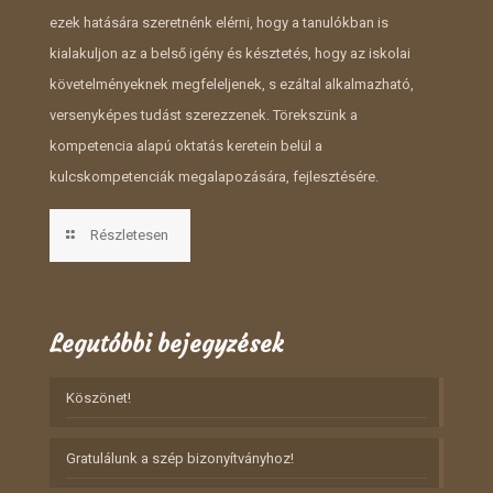
ezek hatására szeretnénk elérni, hogy a tanulókban is
kialakuljon az a belső igény és késztetés, hogy az iskolai
követelményeknek megfeleljenek, s ezáltal alkalmazható,
versenyképes tudást szerezzenek. Törekszünk a
kompetencia alapú oktatás keretein belül a
kulcskompetenciák megalapozására, fejlesztésére.
Részletesen
Legutóbbi bejegyzések
Köszönet!
Gratulálunk a szép bizonyítványhoz!