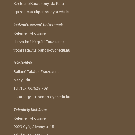
Szélesné Karácsony Ida Katalin
igazgato@tulipanos-gyor.edu.hu
Intézményvezető-helyettesek
Kelemen Miklósné
Horváthné Kárpáti Zsuzsanna
titkarsag@tulipanos-gyor.edu.hu
Iskolatitkár
Balláné Takács Zsuzsanna
Nagy Edit
Tel./fax: 96/525-798
titkarsag@tulipanos-gyor.edu.hu
Telephely Kisbácsa
Kelemen Miklósné
9029 Győr, Sövény u. 15.