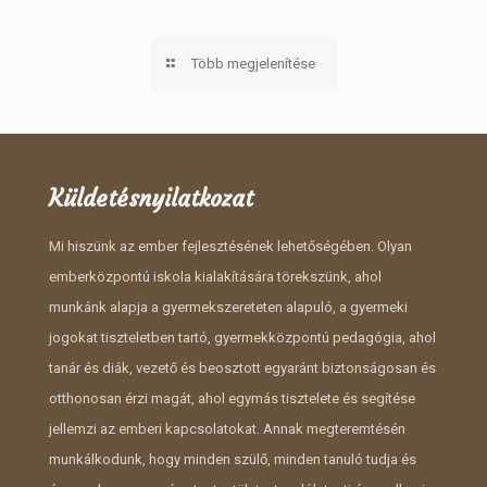
Több megjelenítése
Küldetésnyilatkozat
Mi hiszünk az ember fejlesztésének lehetőségében. Olyan
emberközpontú iskola kialakítására törekszünk, ahol
munkánk alapja a gyermekszereteten alapuló, a gyermeki
jogokat tiszteletben tartó, gyermekközpontú pedagógia, ahol
tanár és diák, vezető és beosztott egyaránt biztonságosan és
otthonosan érzi magát, ahol egymás tisztelete és segítése
jellemzi az emberi kapcsolatokat. Annak megteremtésén
munkálkodunk, hogy minden szülő, minden tanuló tudja és