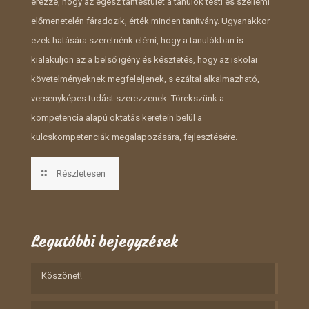
érezze, hogy az egész tantestület a tanulók testi és szellemi
előmenetelén fáradozik, érték minden tanítvány. Ugyanakkor
ezek hatására szeretnénk elérni, hogy a tanulókban is
kialakuljon az a belső igény és késztetés, hogy az iskolai
követelményeknek megfeleljenek, s ezáltal alkalmazható,
versenyképes tudást szerezzenek. Törekszünk a
kompetencia alapú oktatás keretein belül a
kulcskompetenciák megalapozására, fejlesztésére.
Részletesen
Legutóbbi bejegyzések
Köszönet!