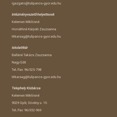
igazgato@tulipanos-gyor.edu.hu
Intézményvezető-helyettesek
Kelemen Miklósné
Horváthné Kárpáti Zsuzsanna
titkarsag@tulipanos-gyor.edu.hu
Iskolatitkár
Balláné Takács Zsuzsanna
Nagy Edit
Tel./fax: 96/525-798
titkarsag@tulipanos-gyor.edu.hu
Telephely Kisbácsa
Kelemen Miklósné
9029 Győr, Sövény u. 15.
Tel./fax: 96/332-969