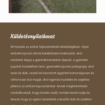
Küldetésnyilatkozat
Mi hiszünk az ember fejlesztésének lehetőségében. Olyan
emberközpontú iskola kialakítására törekszünk, ahol
munkánk alapja a gyermekszereteten alapuló, a gyermeki
jogokat tiszteletben tartó, gyermekközpontú pedagógia, ahol
tanár és diák, vezető és beosztott egyaránt biztonságosan és
otthonosan érzi magát, ahol egymás tisztelete és segítése
jellemzi az emberi kapcsolatokat. Annak megteremtésén
munkálkodunk, hogy minden szülő, minden tanuló tudja és
érezze, hogy az egész tantestület a tanulók testi és szellemi