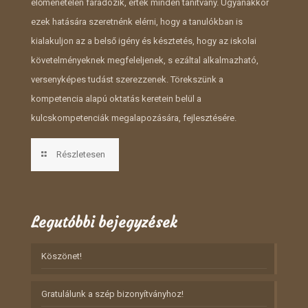
előmenetelén fáradozik, érték minden tanítvány. Ugyanakkor
ezek hatására szeretnénk elérni, hogy a tanulókban is
kialakuljon az a belső igény és késztetés, hogy az iskolai
követelményeknek megfeleljenek, s ezáltal alkalmazható,
versenyképes tudást szerezzenek. Törekszünk a
kompetencia alapú oktatás keretein belül a
kulcskompetenciák megalapozására, fejlesztésére.
Részletesen
Legutóbbi bejegyzések
Köszönet!
Gratulálunk a szép bizonyítványhoz!