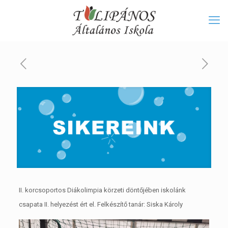
II. korcsoportos Diákolimpia körzeti döntőjében iskolánk
csapata II. helyezést ért el. Felkészítő tanár: Siska Károly