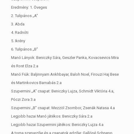
Eredmény: 1. Öveges
2. Tulipános „A”
3. Abda
4. Radnóti
5. Ikrény
6. Tulipános „B”
Manó Lányok: Beniczky Sára, Geszler Panka, Kovacsevics Mira
és Rost Elza 2.a
Manó Fiúk: Baljinnyam Ankhbayar, Baloh Noel, Firouzi Haj Bese
és Martinkovics Barnabás 2.a
Szupermini „A” csapat: Beniczky Lujza, Schmidt Viktória 4.a,
Póczi Zora 3.a
Szupermini „B” csapat: Mezzöl Zsombor, Zsenák Natasa 4.a
Legjobb hazai Manó játékos: Beniczky Sára 2.a
Legjobb hazai Szupermini játékos: Beniczky Lujza 4.a
A torna szervezője és a csapatok edzője: Gallóné Schnepp