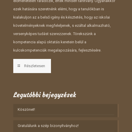
előmenetelén fáradozik, érték minden tanítvány. Ugyanakkor
ezek hatására szeretnénk elérni, hogy a tanulókban is
kialakuljon az a belső igény és késztetés, hogy az iskolai
követelményeknek megfeleljenek, s ezáltal alkalmazható,
versenyképes tudást szerezzenek. Törekszünk a
kompetencia alapú oktatás keretein belül a
kulcskompetenciák megalapozására, fejlesztésére.
Részletesen
Legutóbbi bejegyzések
Köszönet!
Gratulálunk a szép bizonyítványhoz!