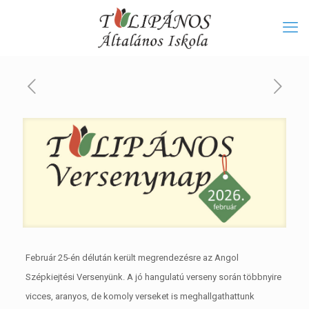
Február 25-én délután került megrendezésre az Angol
Szépkiejtési Versenyünk. A jó hangulatú verseny során többnyire
vicces, aranyos, de komoly verseket is meghallgathattunk