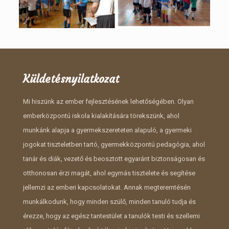
Küldetésnyilatkozat
Mi hiszünk az ember fejlesztésének lehetőségében. Olyan
emberközpontú iskola kialakítására törekszünk, ahol
munkánk alapja a gyermekszereteten alapuló, a gyermeki
jogokat tiszteletben tartó, gyermekközpontú pedagógia, ahol
tanár és diák, vezető és beosztott egyaránt biztonságosan és
otthonosan érzi magát, ahol egymás tisztelete és segítése
jellemzi az emberi kapcsolatokat. Annak megteremtésén
munkálkodunk, hogy minden szülő, minden tanuló tudja és
érezze, hogy az egész tantestület a tanulók testi és szellemi