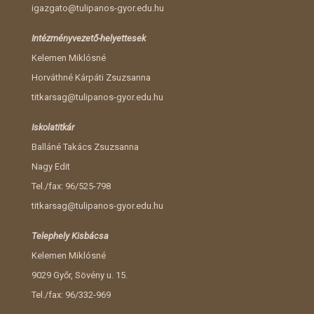
igazgato@tulipanos-gyor.edu.hu
Intézményvezető-helyettesek
Kelemen Miklósné
Horváthné Kárpáti Zsuzsanna
titkarsag@tulipanos-gyor.edu.hu
Iskolatitkár
Balláné Takács Zsuzsanna
Nagy Edit
Tel./fax: 96/525-798
titkarsag@tulipanos-gyor.edu.hu
Telephely Kisbácsa
Kelemen Miklósné
9029 Győr, Sövény u. 15.
Tel./fax: 96/332-969