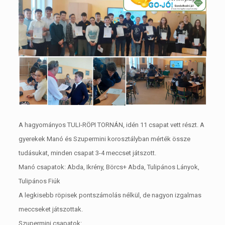
A hagyományos TULI-RÖPI TORNÁN, idén 11 csapat vett részt. A
gyerekek Manó és Szupermini korosztályban mérték össze
tudásukat, minden csapat 3-4 meccset játszott.
Manó csapatok: Abda, Ikrény, Börcs+ Abda, Tulipános Lányok,
Tulipános Fiúk
A legkisebb röpisek pontszámolás nélkül, de nagyon izgalmas
meccseket játszottak.
Szupermini csapatok: