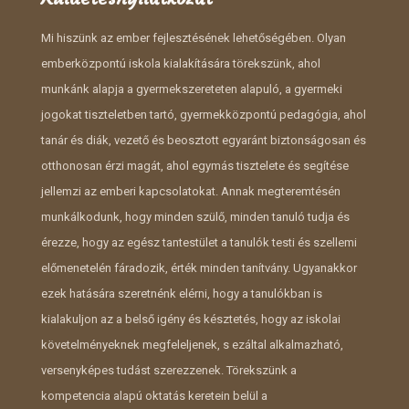
Mi hiszünk az ember fejlesztésének lehetőségében. Olyan
emberközpontú iskola kialakítására törekszünk, ahol
munkánk alapja a gyermekszereteten alapuló, a gyermeki
jogokat tiszteletben tartó, gyermekközpontú pedagógia, ahol
tanár és diák, vezető és beosztott egyaránt biztonságosan és
otthonosan érzi magát, ahol egymás tisztelete és segítése
jellemzi az emberi kapcsolatokat. Annak megteremtésén
munkálkodunk, hogy minden szülő, minden tanuló tudja és
érezze, hogy az egész tantestület a tanulók testi és szellemi
előmenetelén fáradozik, érték minden tanítvány. Ugyanakkor
ezek hatására szeretnénk elérni, hogy a tanulókban is
kialakuljon az a belső igény és késztetés, hogy az iskolai
követelményeknek megfeleljenek, s ezáltal alkalmazható,
versenyképes tudást szerezzenek. Törekszünk a
kompetencia alapú oktatás keretein belül a