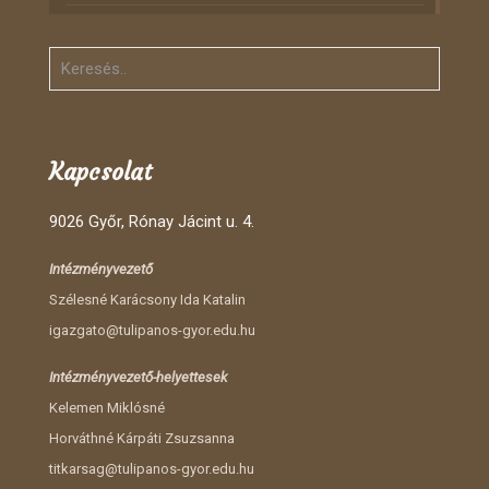
Kapcsolat
9026 Győr, Rónay Jácint u. 4.
Intézményvezető
Szélesné Karácsony Ida Katalin
igazgato@tulipanos-gyor.edu.hu
Intézményvezető-helyettesek
Kelemen Miklósné
Horváthné Kárpáti Zsuzsanna
titkarsag@tulipanos-gyor.edu.hu