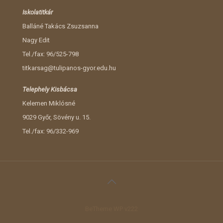
Iskolatitkár
Balláné Takács Zsuzsanna
Nagy Edit
Tel./fax: 96/525-798
titkarsag@tulipanos-gyor.edu.hu
Telephely Kisbácsa
Kelemen Miklósné
9029 Győr, Sövény u. 15.
Tel./fax: 96/332-969
BeTheme WP v222